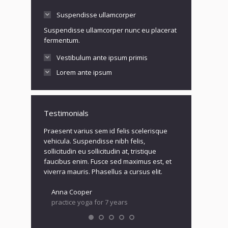
Suspendisse ullamcorper
Suspendisse ullamcorper nunc eu placerat
fermentum.
Vestibulum ante ipsum primis
Lorem ante ipsum
Testimonials
verra lorem
Praesent varius sem id felis scelerisque
Praesent in tort
us at
vehicula. Suspendisse nibh felis,
blandit, volutpa
d felis
sollicitudin eu sollicitudin at, tristique
velit semper so
disse nibh
faucibus enim. Fusce sed maximus est, et
mauris. In egest
n at, tristique
viverra mauris. Phasellus a cursus elit.
eleifend!
Anna Cooper
Diana Richar
practice yoga for 7 years
practice yoga