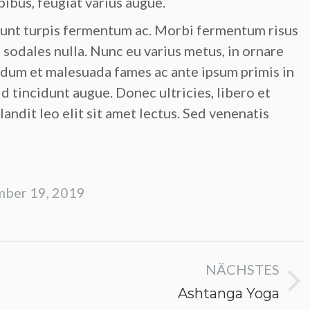
ibus, feugiat varius augue.
dunt turpis fermentum ac. Morbi fermentum risus
, sodales nulla. Nunc eu varius metus, in ornare
erdum et malesuada fames ac ante ipsum primis in
d tincidunt augue. Donec ultricies, libero et
blandit leo elit sit amet lectus. Sed venenatis
Etiam auctor suscipit consequat. Morbi ac
Proin eget ex convallis eu vi
mber 19, 2019
bibendum mauris. Curabitur ultrices purus
pretium. Morbi dapibus a tell
ac neque suscipit eleifend. Praesent et
euismod.raesent varius sem i
augue neque loremipsum dolor nulla
scelerisque vehicula. Suspen
glavrida.
felis, sollicitudin eu sollicitudi
faucibus enim.
Etiam Praesent
NÄCHSTES
practice yoga for 1 years
Leonardo Black
Nächstes
practice yoga for 5 years
Ashtanga Yoga