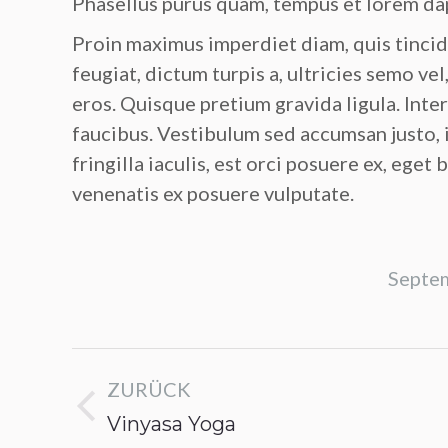
Phasellus purus quam, tempus et lorem dap
Proin maximus imperdiet diam, quis tinci
feugiat, dictum turpis a, ultricies semo vel
eros. Quisque pretium gravida ligula. Int
faucibus. Vestibulum sed accumsan justo, i
fringilla iaculis, est orci posuere ex, eget 
venenatis ex posuere vulputate.
Morbi tempus laoreet dolor, sed auctor
Septe
blandit venenatis erat, at maximus arcu
cursus ut. Aliquam tempus laoreet dolor,
sed auctor leo bibendum. Thanx!
Diana Brown
Album-
practice yoga for 1 month
ZURÜCK
Navigation
Vorheriges
Vinyasa Yoga