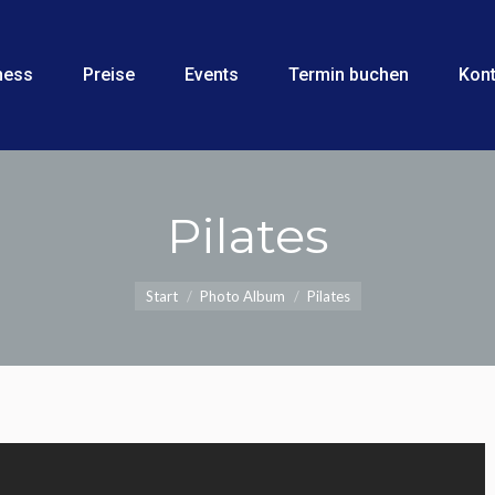
siness
Preise
Events
Termin buchen
Ko
ness
Preise
Events
Termin buchen
Kont
Pilates
Sie befinden sich hier:
Start
Photo Album
Pilates